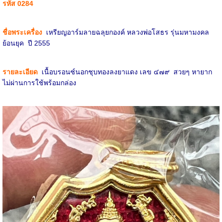
รหัส 0284
ชื่อพระเครื่อง
เหรียญอาร์มลายฉลุยกองค์ หลวงพ่อโสธร รุ่นมหามงคล
ย้อนยุค ปี 2555
รายละเอียด
เนื้อบรอนซ์นอกชุบทองลงยาแดง เลข ๔๗๙ สวยๆ หายาก
ไม่ผ่านการใช้พร้อมกล่อง